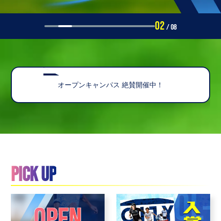
02
/
08
6月1日（月）からAO入試エントリースタート！
第2期生の就職内定が続々と決定！
オープンキャンパス 絶賛開催中！
「高校サッカードットコム」に
多彩なスキルで選手を支える。
好きを仕事に、夢を叶える。
まずは無料で資料請求！
プロへの夢、諦めない。
フットボールビジネスのステージで即戦力として働く。
本校の特集記事が掲載されました（全4回）
一流のマネージャー・ホペイロになる。
プロプレーヤーとして活躍する。
PICK UP