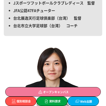
Jスポーツフットボールクラブレディース 監督
JFA公認47FAチューター
台北展逸天行足球倶楽部（台湾） 監督
台北市立大学足球部（台湾） コーチ
オープン
キャンパス
長谷川 美樹
個別
相談会
資料
請求
Web
出願
（Miki HASEGAWA）