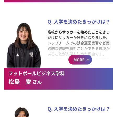
Q. 1日の生活の中で気を付け
ていることはなんですか？
身体のケアや食事、睡眠を心がけてい
Q. 入学を決めたきっかけは？
ます。
高校からサッカーを始めたことをきっ
かけにサッカーが好きになりました。
Q. 1日の中で一番好きな時間
トップチームでの試合運営実習など実
は何をしている時ですか？
践的な経験を積むことができる環境が
あることが入学を決めた理由です。
サッカーをプレーしている時。
選手やチームを支えながら、クラブ全
MORE
体に貢献できるスタッフとして活躍す
ることが将来の目標です
フットボールビジネス学科
松島 愛
さん
Q. 1日の生活の中で気を付け
ていることはなんですか？
あいさつはもちろんのこと、関わる人
達とのコミュニケーションを大切にし
Q. 入学を決めたきっかけは？
ています。