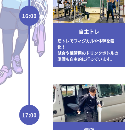
16:00
自主トレ
筋トレでフィジカルや体幹を強
化！
試合や練習用のドリンクボトルの
準備も自主的に行っています。
17:00