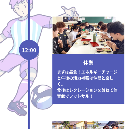
12:00
休憩
まずは昼食！エネルギーチャージ
と午後の活力補強は仲間と楽し
く。
食後はレクレーションを兼ねて体
育館でフットサル！