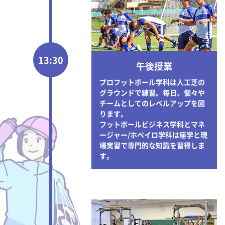
13:30
午後授業
プロフットボール学科は人工芝の
グラウンドで練習。毎日、個々や
チームとしてのレベルアップを図
ります。
フットボールビジネス学科とマネ
ージャー/ホペイロ学科は座学と現
場実習で専門的な知識を習得しま
す。