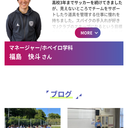
高校3年までサッカーを続けてきました
が、見えないところでチームをサポー
Q. 1日の中で一番好きな時間
トしたり道具を管理する仕事に憧れを
は何をしている時ですか？
持ちました。スパイクの手入れが好き
でJクラブのエキップになるという目標
日々、サッカー運営やコミュニケーシ
を叶えるための入学しました。Jクラブ
MORE
ョンスキルについて学び、自己成長を
の現場で実習を経験できて、毎日が充
感じた時。
実しています。
マネージャー/ホペイロ学科
福島 快斗
さん
Q. 1日の生活の中で気を付け
ていることはなんですか？
周りを見て気付くこと。細かいことの
観察。
Q. 1日の中で一番好きな時間
は何をしている時ですか？
スパイクの加工、手入れをしている
時。