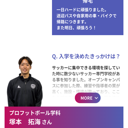
帰宅
一日ハードに頑張りました。
送迎バスや自家用の車・バイクで
帰路につきます。
また明日、頑張ろう！
Q. 入学を決めたきっかけは？
サッカーに集中できる環境を探してい
た時に数少ないサッカー専門学校があ
る事を知りました。オープンキャンパ
スに参加した際、練習や指導者の質が
高く、施設・環境が整っており、ここ
ならプロを目指せると思い入学を決め
MORE
ました。
毎日、サッカーに向き合える環境があ
プロフットボール学科
り充実しています。
塚本 拓海
さん