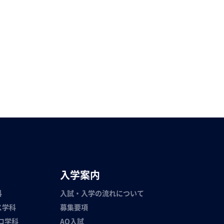
入学案内
科
入試・入学の流れについて
ス学科
募集要項
ロ学科
AO入試