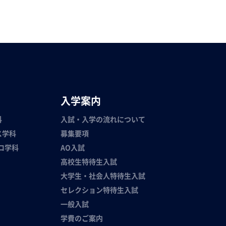
入学案内
科
入試・入学の流れについて
ス学科
募集要項
ロ学科
AO入試
高校生特待生入試
大学生・社会人特待生入試
セレクション特待生入試
一般入試
学費のご案内