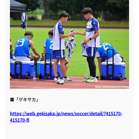
■「ゲキサカ」
https://web.gekisaka.jp/news/soccer/detail/?415170-
415170-fl