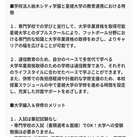
■学校法人栃木シティ学園と星槎大学の教育連携における特
徴
１．専門学校での学びと並行して、大学卒業資格を取得可能
星槎大学とのダブルスクールにより、フットボール分野にお
ける専門的な知識と大学卒業資格の取得をめざし、よりキャ
リアの幅を広げることが可能です。
２．通信教育のため、自分のペースで多世代で学べる
大学卒業資格取得のための学修は通信教育であり、それぞれ
のライフスタイルに合わせたペースで学ぶことができます。
また、併修での負担感軽減や計画的な学修支援のため、本校
授業スケジュールの中で星槎大学の学修を進める時間を設定
し、充実した対面サポートをめざします。
■大学編入＆併修のメリット
１．入試は筆記試験なし
・専門学校の入試（書類選考＆面接）でOK！大学への受験
勉強は必要ありません。