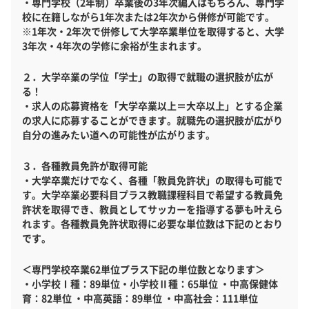
・専門学校（2年制）卒業後の3年次編入はもちろん、専門学
校に在籍しながら1年次または2年次から併修が可能です。
※1年次・2年次で併修して大学卒業単位を取得すると、大学
3年次・4年次の学修に余裕が生まれます。
２．大学卒業の学位「学士」の取得で就職の選択肢が広が
る！
・求人の応募資格を「大学卒業以上＝大卒以上」とする企業
の求人に応募することができます。就職先の選択肢が広がり
自分の進みたい道への可能性が広がります。
３．各種教員免許が取得可能
・大学卒業だけでなく、各種「教員免許状」の取得も可能で
す。大学卒業必要科目プラス教職課程科目で希望する教員免
許状を取得でき、教員としてサッカーを指導する夢も叶えら
れます。各種教員免許状取得に必要な単位数は下記のとおり
です。
＜専門学校卒業62単位プラス下記の単位数となります＞
・小学校Ⅰ種：89単位・小学校Ⅱ種：65単位 ・中高保健体
育：82単位 ・中高英語：89単位 ・中高社会：111単位