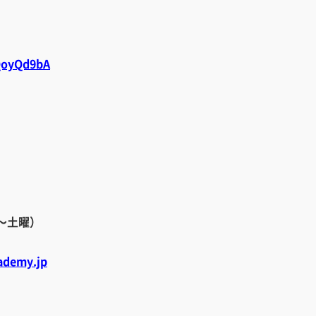
FQoyQd9bA
曜～土曜）
cademy.jp