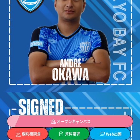
オープン
キャンパス
個別
相談会
資料
請求
Web
出願