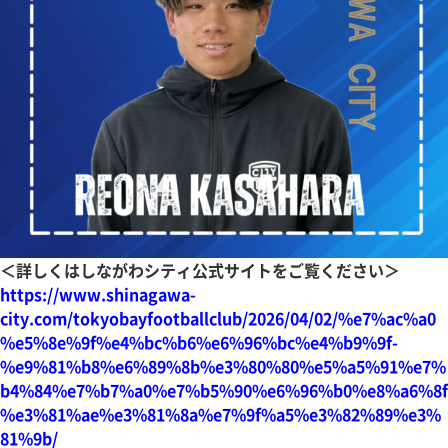
＜詳しくはしながわシティ公式サイトをご覧ください＞
https://www.shinagawa-
city.com/tokyobayfootballclub/2026/04/02/%e7%ac%a0
%e5%8e%9f%e4%bc%b6%e6%96%bc%e4%b9%9f-
%e9%81%b8%e6%89%8b%e3%80%80%e5%a5%91%e7%
b4%84%e7%b7%a0%e7%b5%90%e6%96%b0%e8%a6%8f
%e3%81%ae%e3%81%8a%e7%9f%a5%e3%82%89%e3%
81%9b/