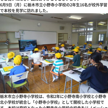
6月9日（月）に栃木市立小野寺小学校の2年生16名が校外学習
で本校を見学に訪れました。
栃木市立小野寺小学校は、令和2年に小野寺南小学校と小野寺
北小学校が統合し「小野寺小学校」として開校した小学校で
す。本校は廃校となった小野寺北小学校の校舎をリノベーショ