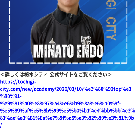
＜詳しくは栃木シティ 公式サイトをご覧ください＞
https://tochigi-
city.com/new/academy/2026/01/10/%e3%80%90top%e3
%80%91-
%e9%81%a0%e8%97%a4%e6%b9%8a%e6%b0%8f-
%e5%89%af%e5%8b%99%e5%b0%b1%e4%bb%bb%e3%
81%ae%e3%81%8a%e7%9f%a5%e3%82%89%e3%81%9b
/