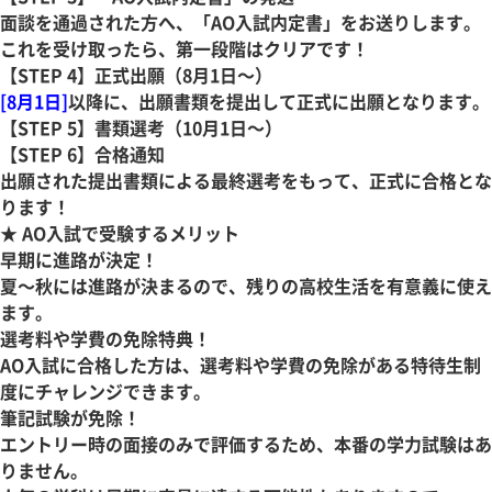
面談を通過された方へ、「AO入試内定書」をお送りします。
これを受け取ったら、第一段階はクリアです！
【STEP 4】正式出願（8月1日～）
[8月1日]
以降に、出願書類を提出して正式に出願となります。
【STEP 5】書類選考（10月1日～）
【STEP 6】合格通知
出願された提出書類による最終選考をもって、正式に合格とな
ります！
★ AO入試で受験するメリット
早期に進路が決定！
夏～秋には進路が決まるので、残りの高校生活を有意義に使え
ます。
選考料や学費の免除特典！
AO入試に合格した方は、選考料や学費の免除がある特待生制
度にチャレンジできます。
筆記試験が免除！
エントリー時の面接のみで評価するため、本番の学力試験はあ
りません。