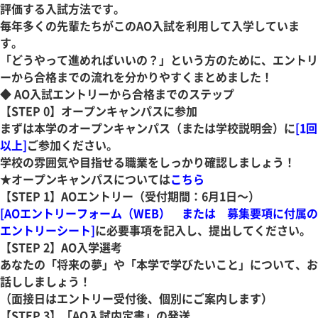
評価する入試方法です。
毎年多くの先輩たちがこのAO入試を利用して入学していま
す。
「どうやって進めればいいの？」という方のために、エントリ
ーから合格までの流れを分かりやすくまとめました！
◆ AO入試エントリーから合格までのステップ
【STEP 0】オープンキャンパスに参加
まずは本学のオープンキャンパス（または学校説明会）に
[1回
以上]
ご参加ください。
学校の雰囲気や目指せる職業をしっかり確認しましょう！
★オープンキャンパスについては
こちら
【STEP 1】AOエントリー（受付期間：6月1日～）
[
AOエントリーフォーム（WEB）
または
募集要項
に付属の
エントリーシート
]
に必要事項を記入し、提出してください。
【STEP 2】AO入学選考
あなたの「将来の夢」や「本学で学びたいこと」について、お
話ししましょう！
（面接日はエントリー受付後、個別にご案内します）
【STEP 3】「AO入試内定書」の発送